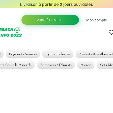
Livraison à partir de 2 Jours ouvrables
Mon compte
ZJISTĚTE VÍCE
U
Pigments Sourcils
Pigments lèvres
Produits Anesthesian
ts Sourcils Minérals
Removers / Diluants
Micron
Sets Mi