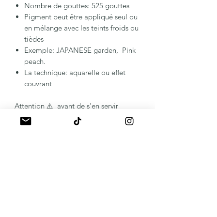
Nombre de gouttes: 525 gouttes
Pigment peut être appliqué seul ou
en mélange avec les teints froids ou
tièdes
Exemple: JAPANESE garden, Pink
peach.
La technique: aquarelle ou effet
couvrant
Attention ⚠️ avant de s'en servir
Veuillez bien secouer le flacon
Le flacon possède le système
d'ouverture sécurisé
Important : stockez les pigments dans
un endroit avec la température entre
10 et 30 degrés. Car tout écart de
température peut changer la formule.
Sans retour possible.