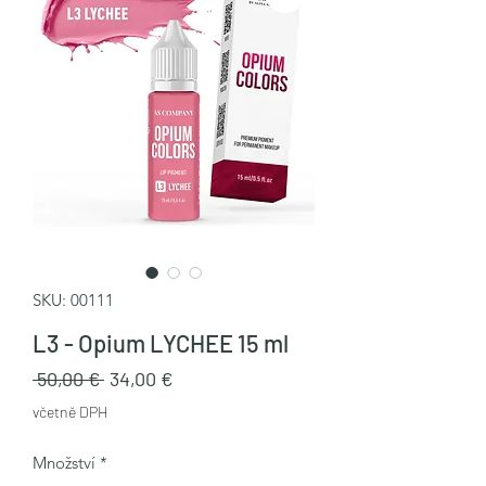
SKU: 00111
L3 - Opium LYCHEE 15 ml
Běžná
Zvýhodněná
 50,00 € 
34,00 €
cena
cena
včetně DPH
Množství
*