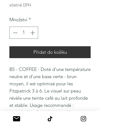
včetně DPH
Množství
*
Přidat do košíku
B5 - COFFEE : Doté d'une température
neutre et d'une base verte - brun
moyen, il est optimisé pour les
Fitzpatrick 3 à 6. Le visuel sur peau
révèle une teinte café au lait profonde
et stable. Usage recommandé :
sourcils. Une formulation créée en
collaboration avec les meilleurs
coloristes mondiaux.