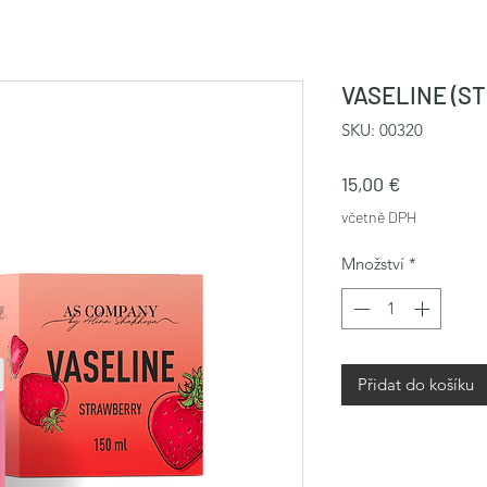
VASELINE (S
SKU: 00320
Cena
15,00 €
včetně DPH
Množství
*
Přidat do košíku