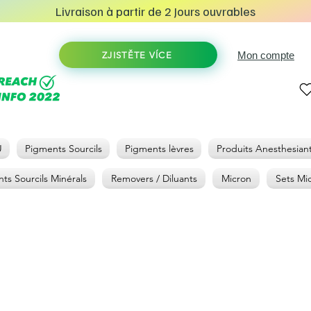
Livraison à partir de 2 Jours ouvrables
Mon compte
ZJISTĚTE VÍCE
U
Pigments Sourcils
Pigments lèvres
Produits Anesthesian
ts Sourcils Minérals
Removers / Diluants
Micron
Sets Mi